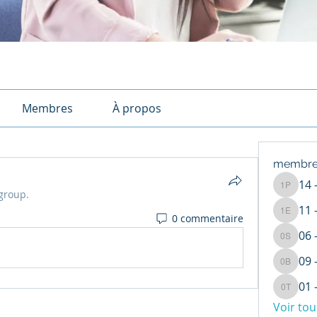
Membres
À propos
membre
14 
14 - NO
 group.
11 
0 commentaire
11 - LE
06 
06 - BO
09 
09 - GE
01 
01 - BR
Voir to