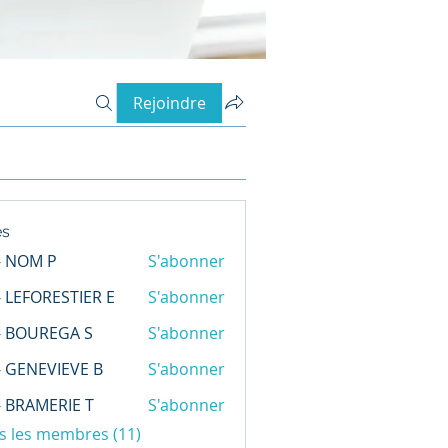
Rejoindre
s
- NOM P
S'abonner
M P
- LEFORESTIER E
S'abonner
FORESTIER E
- BOUREGA S
S'abonner
UREGA S
- GENEVIEVE B
S'abonner
NEVIEVE B
- BRAMERIE T
S'abonner
AMERIE T
us les membres (11)