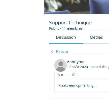
Support Technique
Public
·
11 membres
Discussion
Médias
Retour
Anonyme
17 août 2020
·
joined the
0
Plaats een opmerking...