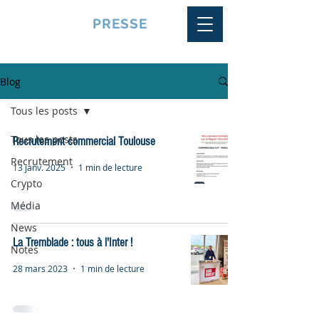
VQUALITE
PRESSE
Blog
Tous les posts
Tous les posts
Recrutement commercial Toulouse
Recrutement
13 janv. 2025
1 min de lecture
Crypto
Média
News
La Tremblade : tous à l'Inter !
Notes
28 mars 2023
1 min de lecture