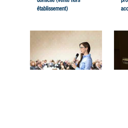
domicile (vente hors
pro
établissement)
acc
La vente hors établissement,
Pou
aussi appelée "porte à porte" ou
ter
vente à domicile, consiste à
sav
proposer au consommateur de
néc
souscrire un...
sav
Fiche conseil | Bien débuter la
Fic
reprise
à-p
COMMENT RÉUSSIR LA VENTE EN
Peu
PORTE-À-PORTE La vente en
por
porte-à-porte est bien connue
eff
pour être l’activité la plus difficile
com