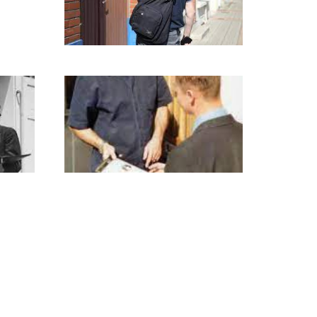
on : c’est
Fiche conseil | Apprenez des
besoins de vos clients
à la fois
En prospection terrain porte à
que qui
porte, quand un prospect vous
r des
ouvre, ne commencez pas par un
r (ou de
discours de vente barban que
personne ne...
 du temps
Fiche conseil | Savoir comment
répondre aux objections
finaliser
Fiche conseil | Savoir comment
ère
répondre aux objections Quand
vous allez faire du porte à porte,
ment ! Il
il est très commun de recevoir