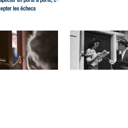
specter en porte à porte, c’est
epter les échecs
r réussir en prospection
rain, il est aussi important de
Crypto | Bitcoin définiti
oir quand est ce qu’il est
essaire de persévérer que de
quoi ?
oir quand...
Le Bitcoin (BTC) désigne 
une monnaie électroni
vous permet d’effectue
opérations peer-to-pee
pair à pair),...
he conseil | Au sujet du porte-
Fiche conseil | Donnez
orte
à ses leads
t-on encore considérer le
Ne vous attendez pas à 
te-à-porte comme un levier
vos ventes dès la premi
icace pour ses actions
rencontre ; cela n’arrive
merciales et marketing ? À
finalement que très rare