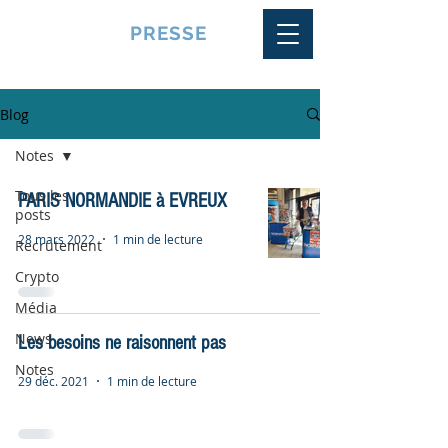
VQUALITE
PRESSE
Blog
Notes
Tous les
PARIS NORMANDIE à EVREUX
posts
28 mars 2022
1 min de lecture
Recrutement
Crypto
Média
News
Les besoins ne raisonnent pas
Notes
29 déc. 2021
1 min de lecture