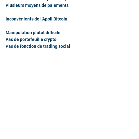
Plusieurs moyens de paiements
Inconvénients de l’Appli Bitcoin
Manipulation plutôt difficile
Pas de portefeuille crypto
Pas de fonction de trading social
#crypto
#vqualitepress
#wnews
#webvillageclub
 | 
https://t.me/crypto_blabla
Commentaires
Rédigez un commentaire...