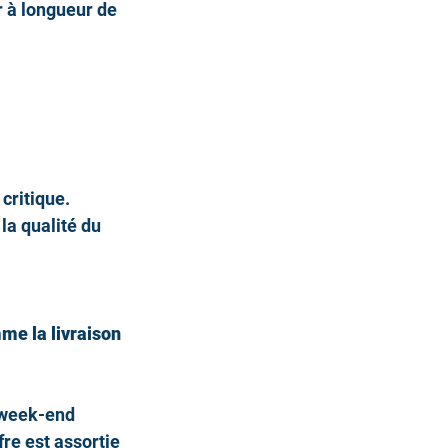
r à longueur de 
 critique.
 la qualité du 
me la livraison 
 week-end 
re est assortie 