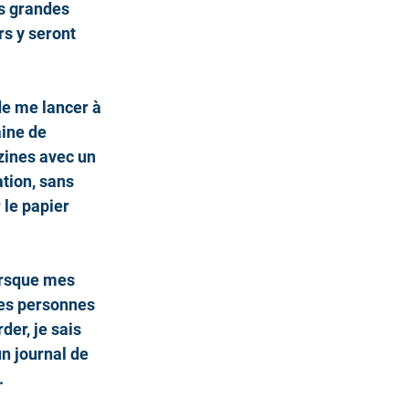
es grandes 
s y seront 
de me lancer à 
ine de 
zines avec un 
tion, sans 
 le papier 
orsque mes 
les personnes 
der, je sais 
n journal de 
.