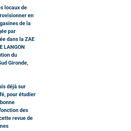
s locaux de 
rovisionner en 
gasines de la 
gée par 
ée dans la ZAE 
DE LANGON 
ution du 
Sud Gironde, 
is déjà sur 
é, pour étudier 
e bonne 
onction des 
cette revue de 
mes 