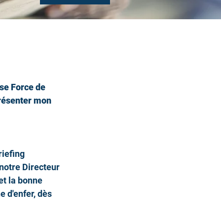
use Force de 
résenter mon 
iefing 
notre Directeur 
et la bonne 
 d'enfer, dès 