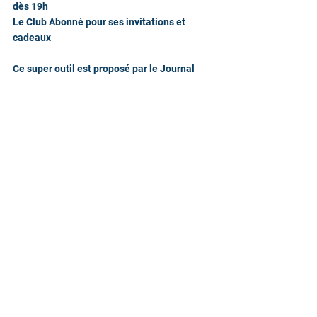
dès 19h
Le Club Abonné pour ses invitations et 
cadeaux
Ce super outil est proposé par le Journal 
Sud-Ouest dans sa version 100% numérique 
et pour parfaire l'information, voici un 
numéro à appeler, il s'agit de Vincent, un 
ami commercial qui se fera un plaisir de 
vous faire une démo et vous connecter à 
votre tour au réseau des abonnés Sud-
Ouest numérique. +33 664 981 970
Philippe 
Un abonné assidu.