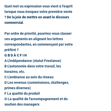
Quel mot ou expression vous vient à l'esprit 
lorsque vous évoquez votre première vente 
? 
De la joie de mettre en avant le discours 
commercial. 
Par ordre de priorité, pourriez-vous classer 
ces arguments en alignant les lettres 
correspondantes, en commençant par votre 
préféré ?
G B D À C F I H
A L'indépendance (statut Freelance)
B L'autonomie dans votre travail, les 
horaires, etc.
C L'ambiance au sein du réseau
D Les revenus (commissions, challenges, 
primes diverses)
F La qualité du produit
G La qualité de l'accompagnement et du 
soutien des managers
H La mobilité