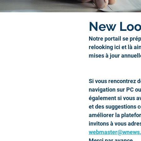
New Lo
Notre portail se pré
relooking ici et là 
mises à jour annuell
Si vous rencontrez 
navigation sur PC o
également si vous a
et des suggestions c
améliorer la platefo
invitons à vous adres
webmaster@wnews.
Merci par avance.