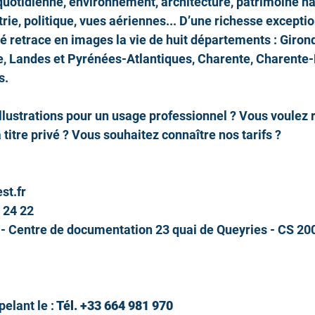
 quotidienne, environnement, architecture, patrimoine nat
rie, politique, vues aériennes... D’une richesse exceptio
 retrace en images la vie de huit départements : Giron
e, Landes et Pyrénées-Atlantiques, Charente, Charente-
s.
llustrations pour un usage professionnel ? Vous voulez r
titre privé ? Vous souhaitez connaître nos tarifs ?
st.fr
 24 22
 - Centre de documentation 23 quai de Queyries - CS 20
elant le :
 Tél. +33 664 981 970