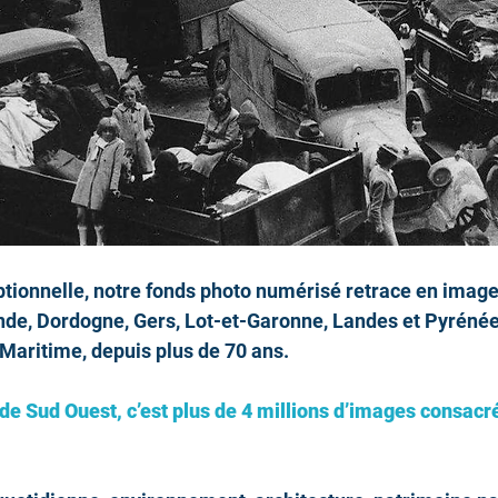
tionnelle, notre fonds photo numérisé retrace en images 
nde, Dordogne, Gers, Lot-et-Garonne, Landes et Pyrénée
Maritime, depuis plus de 70 ans.
de Sud Ouest, c’est plus de 4 millions d’images consacré