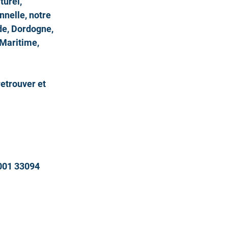
urel, 
nnelle, notre 
de, Dordogne, 
Maritime, 
etrouver et 
001 33094 