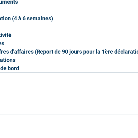
cuments
iation (4 à 6 semaines)
ivité
es
fres d'affaires (Report de 90 jours pour la 1ère déclarati
sations
 de bord