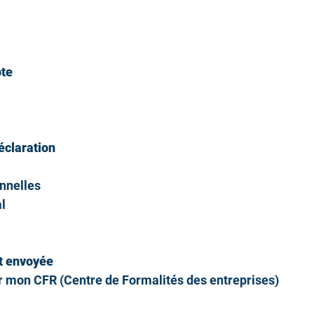
pte
éclaration
nnelles
al
st envoyée
par mon CFR (Centre de Formalités des entreprises)