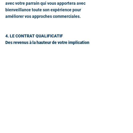
avec votre parrain qui vous apportera avec 
bienveillance toute son expérience pour 
améliorer vos approches commerciales.
4. LE CONTRAT QUALIFICATIF
Des revenus à la hauteur de votre implication
Viendra le jour où vous signerez votre 
premier contrat de collaboration avec 
VQUALITEPRESSE, pour une durée de 18 
mois renouvelable. Formé en interne, vous 
serez dispensé de la période d'essai que 
nous proposons habituellement.
Progressivement, vous évoluerez dans le 
tableau des commissions avec des 
perspectives de revenus mensuels très 
confortables.