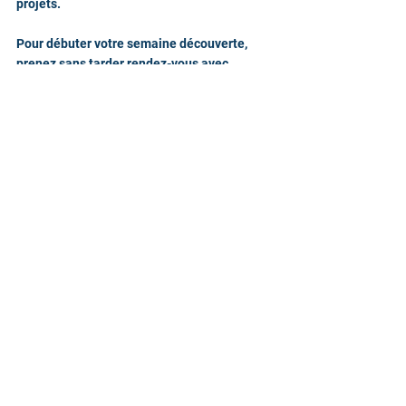
projets.
Pour débuter votre semaine découverte, 
prenez sans tarder rendez-vous avec 
Vincent 
en appelant le +33 664 981 970
Commentaires
Rédigez un commentaire...
© 2020 by VQUALITEPRESSE