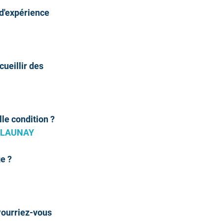
 d'expérience 
ueillir des 
le condition ?
. LAUNAY 
e ? 
Pourriez-vous 