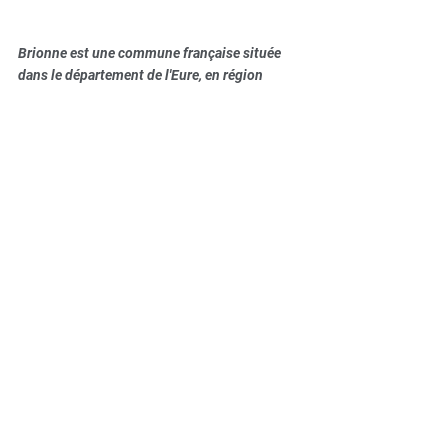
Brionne est une commune française située 
dans le département de l'Eure, en région 
Normandie. Ses habitants portent le nom de 
Brionnais. 
Emplacement sur la carte
Commentaires
Rédigez un commentaire...
© 2020 by VQUALITEPRESSE