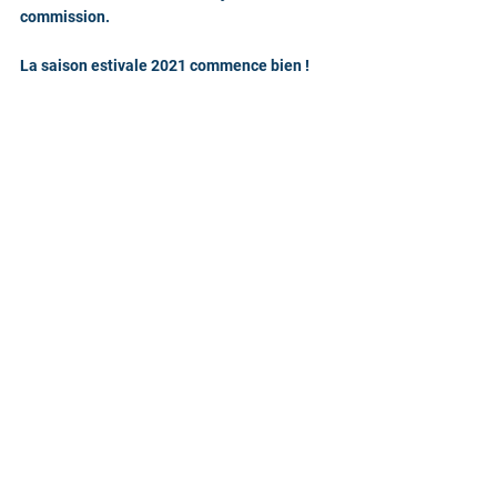
commission.
La saison estivale 2021 commence bien !
Commentaires
Rédigez un commentaire...
© 2020 by VQUALITEPRESSE