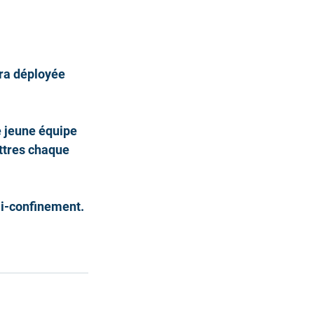
ra déployée 
e jeune équipe 
ttres chaque 
mi-confinement.