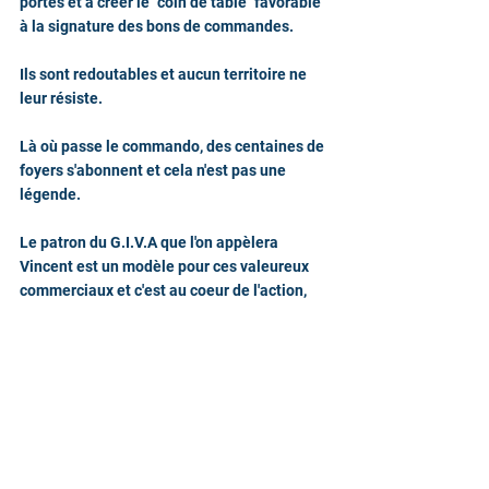
portes et à créer le "coin de table" favorable 
à la signature des bons de commandes.
Ils sont redoutables et aucun territoire ne 
leur résiste.
Là où passe le commando, des centaines de 
foyers s'abonnent et cela n'est pas une 
légende.
Le patron du G.I.V.A que l'on appèlera 
Vincent est un modèle pour ces valeureux 
commerciaux et c'est au coeur de l'action, 
au sein de ses troupes, qu'il forme et 
entraîne quotidiennement ces stars de la 
Vente en P.A.P.