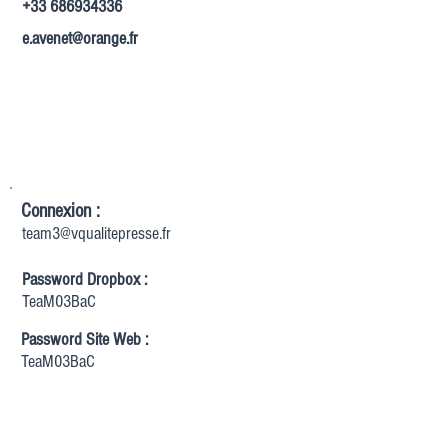
+33 686934336
e.avenet@orange.fr
Connexion :
team3@vqualitepresse.fr
Password Dropbox :
TeaM03BaC
Password Site Web :
TeaM03BaC