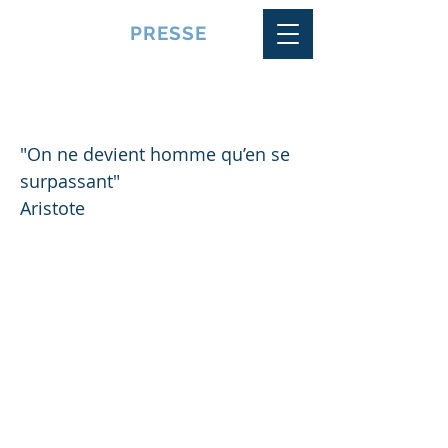
VQUALITE
PRESSE
SE SURPASSER TOUJOURS ET
ENCORE
"On ne devient homme qu’en se
surpassant"
Aristote