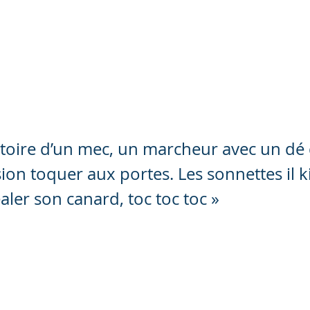
Home
Le réseau
ant, Scripta manent »
histoire d’un mec, un marcheur avec un dé
ion toquer aux portes. Les sonnettes il ki
er son canard, toc toc toc »