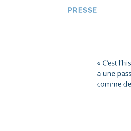
VQUALITE
PRESSE
« Verba vol
« C’est l’
a une pass
comme deal