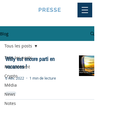
VQUALITE
PRESSE
Blog
Tous les posts
Tous les posts
Willy est encore parti en
vacances !
Recrutement
Crypto
6 nov. 2022
1 min de lecture
Média
News
Notes
© 2020 by VQUALITEPRESSE