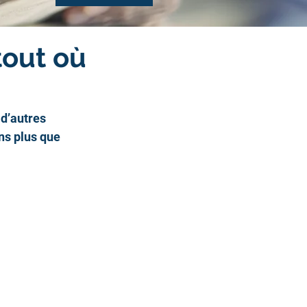
tout où
 d’autres 
ns plus que 