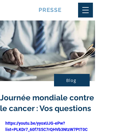
VQUALITE
PRESSE
Blog
Journée mondiale contre
le cancer : Vos questions
https://youtu.be/yyoxUJG-ePw?
list=PLKDr7_60f7S5C7rQHVb3NtzW7PtT0C