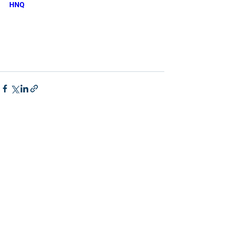
HNQ
Commentaires
Rédigez un commentaire...
© 2020 by VQUALITEPRESSE