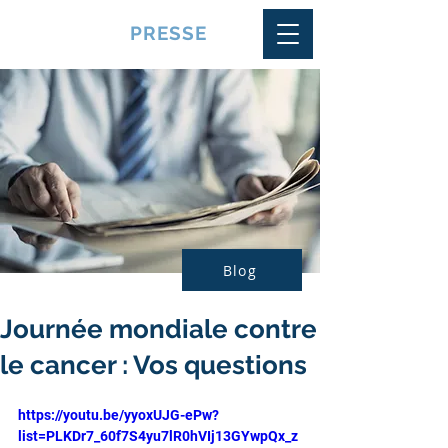
VQUALITE
PRESSE
Blog
Journée mondiale contre
le cancer : Vos questions
https://youtu.be/yyoxUJG-ePw?
list=PLKDr7_60f7S4yu7lR0hVIj13GYwpQx_z