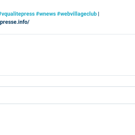
#vqualitepress
#wnews
#webvillageclub
 | 
presse.info/