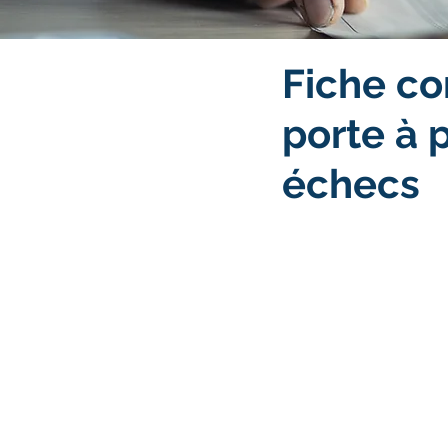
Fiche co
porte à p
échecs