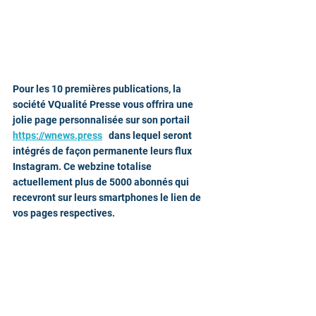
Pour les 10 premières publications, la 
société VQualité Presse vous offrira une 
jolie page personnalisée sur son portail 
https://wnews.press
   dans lequel seront 
intégrés de façon permanente leurs flux 
Instagram. Ce webzine totalise 
actuellement plus de 5000 abonnés qui 
recevront sur leurs smartphones le lien de 
vos pages respectives.
C'est parti pour le défi !
Renseignement : 07 78 40 02 90 
Service communication de la SASU 
VQualité Presse