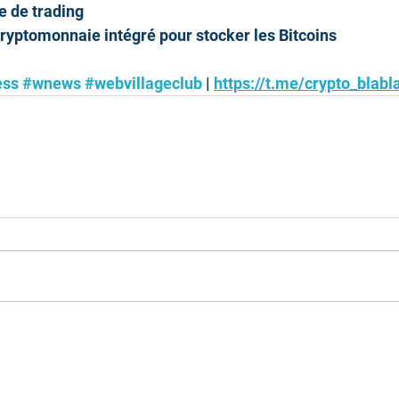
e de trading
cryptomonnaie intégré pour stocker les Bitcoins
ess
#wnews
#webvillageclub
 | 
https://t.me/crypto_blabl